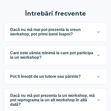
Întrebări frecvente
Dacă nu mă mai pot prezenta la vreun
workshop, pot primi banii înapoi?
O dată rezervat un loc, puteți beneficia de o
returnare a banilor în caz de incapacitate de
Care este vârsta minimă la care pot participa
prezentare, dacă renunțarea se anunță în scris pe
la un workshop?
salut@classlabs.pro cu maxim 5 zile înainte de
eveniment.
Fiecare workshop are un interval de vârstă
recomandat, însă nu reprezintă o condiție
Pot fi însoțit de un tutore sau părinte?
obligatorie.
Părinții sau tutorii pot participa la un workshop
împreună cu copiii, dar ca și participanți, deci este
Dacă nu mă pot prezenta la un workshop, mă
nevoie de rezervarea și plata unui loc.
pot reprograma la un alt workshop în altă
dată?