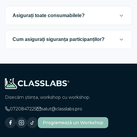
În cazul în care nu vă puteți prezenta la un
workshop din motive obiective, vă puteți
Asigurați toate consumabilele?
reprograma la un alt workshop din aceeași
săptămână, în limita locurilor disponibile.
Da, ne asigurăm de toate consumabilele biologice
și non-biologice de care o să aveți nevoie la
Cum asigurați siguranța participanților?
workshop.
Fiecare workshop beneificiază de norme de
siguranță ridicate, care sunt asigurate prin
echipamente de protecție specifice fiecărui
workshop.
Disecăm știința, workshop cu workshop.
0720847225
salut@classlabs.pro
Programează un Workshop